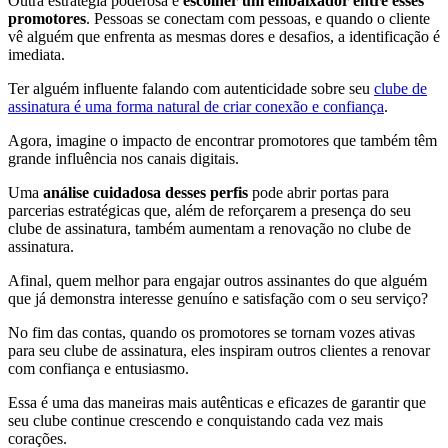
Outra estratégia poderosa é
escolher um embaixador entre esses
promotores
. Pessoas se conectam com pessoas, e quando o cliente
vê alguém que enfrenta as mesmas dores e desafios, a identificação é
imediata.
Ter alguém influente falando com autenticidade sobre seu
clube de
assinatura é uma forma natural de criar conexão e confiança
.
Agora, imagine o impacto de encontrar promotores que também têm
grande influência nos canais digitais.
Uma
análise cuidadosa desses perfis
pode abrir portas para
parcerias estratégicas que, além de reforçarem a presença do seu
clube de assinatura, também aumentam a renovação no clube de
assinatura.
Afinal, quem melhor para engajar outros assinantes do que alguém
que já demonstra interesse genuíno e satisfação com o seu serviço?
No fim das contas, quando os promotores se tornam vozes ativas
para seu clube de assinatura, eles inspiram outros clientes a renovar
com confiança e entusiasmo.
Essa é uma das maneiras mais autênticas e eficazes de garantir que
seu clube continue crescendo e conquistando cada vez mais
corações.