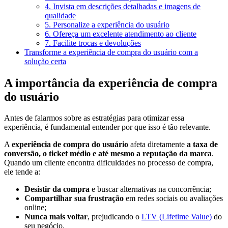
4. Invista em descrições detalhadas e imagens de
qualidade
5. Personalize a experiência do usuário
6. Ofereça um excelente atendimento ao cliente
7. Facilite trocas e devoluções
Transforme a experiência de compra do usuário com a
solução certa
A importância da experiência de compra
do usuário
Antes de falarmos sobre as estratégias para otimizar essa
experiência, é fundamental entender por que isso é tão relevante.
A
experiência de compra do usuário
afeta diretamente
a taxa de
conversão, o ticket médio e até mesmo a reputação da marca
.
Quando um cliente encontra dificuldades no processo de compra,
ele tende a:
Desistir da compra
e buscar alternativas na concorrência;
Compartilhar sua frustração
em redes sociais ou avaliações
online;
Nunca mais voltar
, prejudicando o
LTV (Lifetime Value)
do
seu negócio.